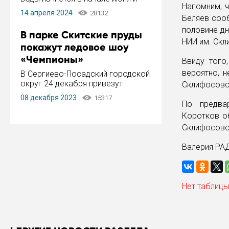
Напомним, ч
завершится в конце августа.
14 апреля 2024
28132
Период отключения составит не
Беляев сооб
более 14 дней.
половине дн
В парке Скитские пруды
НИИ им. Скл
покажут ледовое шоу
«Чемпионы»
Ввиду того
вероятно, 
В Сергиево-Посадский городской
округ 24 декабря привезут
Склифосовск
ледовый тур «Чемпионы»
08 декабря 2023
15317
заслуженного мастера спорта,
По предва
чемпиона мира и Европы,
Коротков о
серебряного призера зимних
Склифосовс
Олимпийских игр Ильи Авербуха.
Как сообщает администрация ...
Валерия РА
Нет таблицы