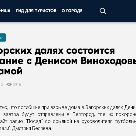
ФИША
ГИД ДЛЯ ТУРИСТОВ
О ГОРОДЕ
е
орских далях состоится
ание с Денисом Виноходов
мамой
13
5916
тно, что погибшие при взрыве дома в Загорских далях Ден
 завтра будут отправлены в Белгород, где их похорон
айт радио "Посад" со ссылкой на руководителя футболь
дали" Дмитрия Беляева.