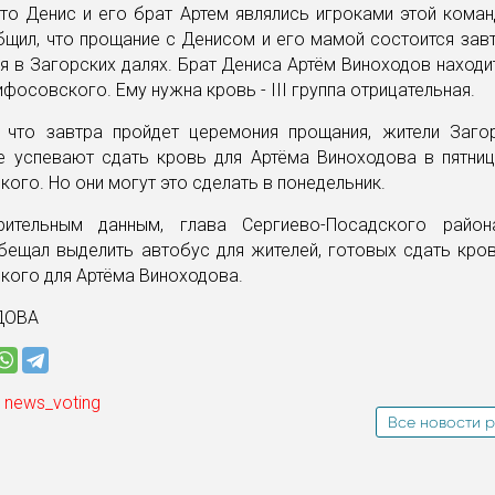
то Денис и его брат Артем являлись игроками этой кома
щил, что прощание с Денисом и его мамой состоится зав
я в Загорских далях. Брат Дениса Артём Виноходов находи
ифосовского. Ему нужна кровь - III группа отрицательная.
, что завтра пройдет церемония прощания, жители Загор
не успевают сдать кровь для Артёма Виноходова в пятниц
ого. Но они могут это сделать в понедельник.
рительным данным, глава Сергиево-Посадского район
бещал выделить автобус для жителей, готовых сдать кров
кого для Артёма Виноходова.
ДОВА
 news_voting
Все новости р