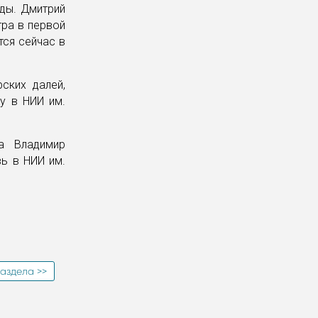
нды. Дмитрий
тра в первой
тся сейчас в
ских далей,
у в НИИ им.
а Владимир
ь в НИИ им.
аздела >>