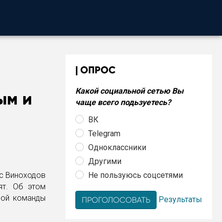
ОПРОС
Какой социальной сетью Вы
ым и
чаще всего подьзуетесь?
ВК
Telegram
Одноклассники
Другими
Не пользуюсь соцсетями
ис Виноходов
ят. Об этом
ной команды
Результаты