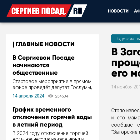
НОВОСТИ
А
Подмосковь
ГЛАВНЫЕ НОВОСТИ
В Заг
В Сергиевом Посаде
прощ
начинаются
его 
общественные
обсуждения Стратегии
Стартовое мероприятие в прямом
развития города
эфире проведёт депутат Госдумы,
14 ноября 20
инициатор и автор Концепции
14 апреля 2024
254634
развития Сергиева Посада и
Стратегии ее реализации Сергей
График временного
Стало извес
Пахомов.
отключения горячей воды
и его мама
в летний период
сообщает с
"Загорские 
В 2024 году отключение горячей
воды начнется в начале июня и