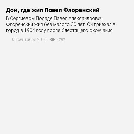
Дом, где жил Павел Флоренский
В Сергиевом Посаде Павел Александрович
Флоренский жил без малого 30 лет. Он приехал в
город в 1904 году после блестящего окончания
физико-математического факультета Московского
05 сентября 2016
4787
университета, чтобы продолжить образование в
Московской Духовной академии.