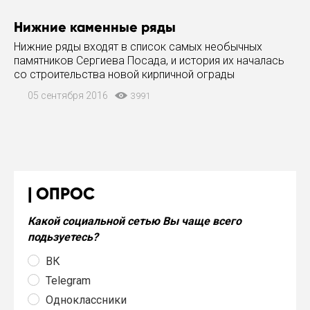
Нижние каменные ряды
Нижние ряды входят в список самых необычных
памятников Сергиева Посада, и история их началась
со строительства новой кирпичной ограды
Пафнутьева сада, заложенного при митрополите
05 сентября 2016
3991
Платоне (Левшине), взамен обветшавшей. Новая
стена возводилась по проекту
ОПРОС
Какой социальной сетью Вы чаще всего
подьзуетесь?
ВК
Telegram
Одноклассники