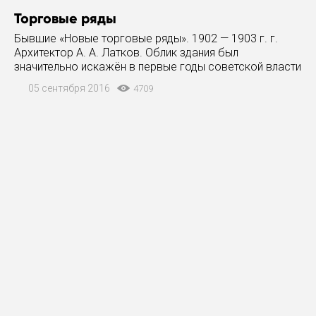
Торговые ряды
Бывшие «Новые торговые ряды». 1902 — 1903 г. г.
Архитектор А. А. Латков. Облик здания был
значительно искажён в первые годы советской власти
в связи с размещением административных
05 сентября 2016
4709
учреждений уезда и района. В канул празднования