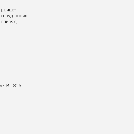
Троице-
о пруд носил
описях,
е. В 1815