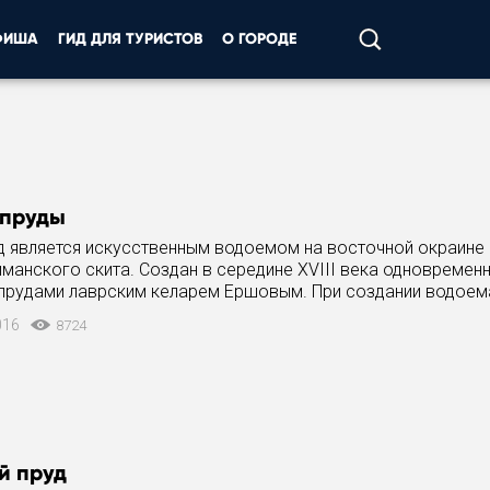
ФИША
ГИД ДЛЯ ТУРИСТОВ
О ГОРОДЕ
 пруды
уд является искусственным водоемом на восточной окраине
манского скита. Создан в середине ХVIII века одновременн
прудами лаврским келарем Ершовым. При создании водоем
ись природные овраги (корба,
016
8724
й пруд