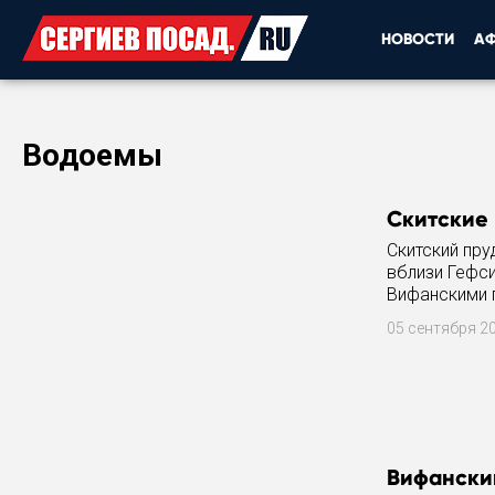
НОВОСТИ
А
Водоемы
Скитские
Скитский пр
вблизи Гефси
Вифанскими 
использовал
05 сентября 2
Вифански