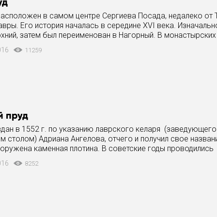
уд
расположен в самом центре Сергиева Посада, недалеко от 
вры. Его история началась в середине XVI века. Изначальн
хний, затем был переименован в Нагорный. В монастырских 
1641 годом,
016
11259
й пруд
дан в 1552 г. по указанию лаврского келаря (заведующего
 столом) Адриана Ангелова, отчего и получил свое названи
оружена каменная плотина. В советские годы проводились
ые попытки начать
016
8252