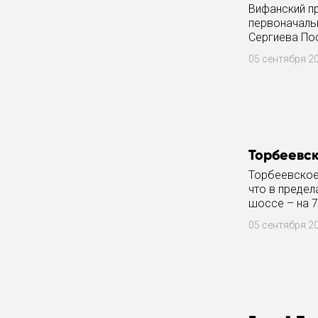
Вифанский п
первоначаль
Сергиева По
и Корбухи. П
05 сентября 2
Торбеевск
Торбеевское
что в преде
шоссе – на 7
Площадь
05 сентября 2