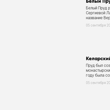
Белый Пр
Белый Пруд 
Сергиевой Ла
название Вер
датируемых 
05 сентября 2
Келарски
Пруд был соз
монастырским
году была со
неоднократн
05 сентября 2