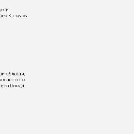
асти
 рек Кончуры
й области,
ославского
гиев Посад.