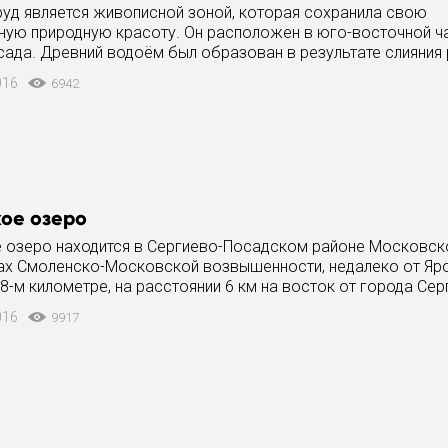
руд является живописной зоной, которая сохранила свою
ную природную красоту. Он расположен в юго-восточной ч
сада. Древний водоём был образован в результате слияния
ервое его название -
016
6942
ое озеро
 озеро находится в Сергиево-Посадском районе Московско
лах Смоленско-Московской возвышенности, недалеко от Яр
8-м километре, на расстоянии 6 км на восток от города Сер
016
9917