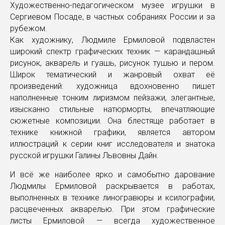
Художественно-педагогическом музее игрушки в
Сергиевом Посаде, в частных собраниях России и за
рубежом.
Как художнику, Людмиле Ермиловой подвластен
широкий спектр графических техник — карандашный
рисунок, акварель и гуашь, рисунок тушью и пером.
Широк тематический и жанровый охват её
произведений: художница вдохновенно пишет
наполненные тонким лиризмом пейзажи, элегантные,
изысканно стильные натюрморты, впечатляющие
сюжетные композиции. Она блестяще работает в
технике книжной графики, является автором
иллюстраций к серии книг исследователя и знатока
русской игрушки Галины Львовны Дайн.
И всё же наиболее ярко и самобытно дарование
Людмилы Ермиловой раскрывается в работах,
выполненных в технике линогравюры и ксилографии,
расцвеченных акварелью. При этом графические
листы Ермиловой — всегда художественное