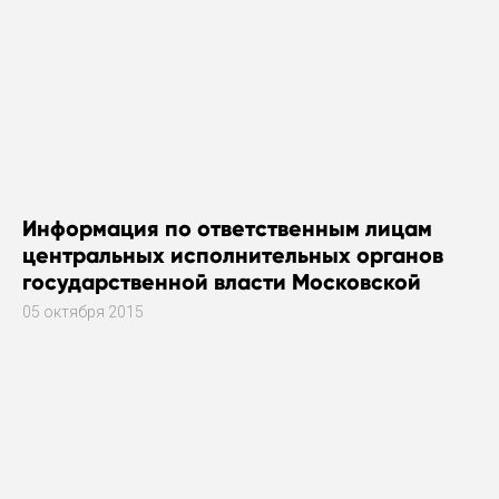
Информация по ответственным лицам
центральных исполнительных органов
государственной власти Московской
области за работу в общественных
05 октября 2015
приемных исполнительных органов
государственной власти Московской
области