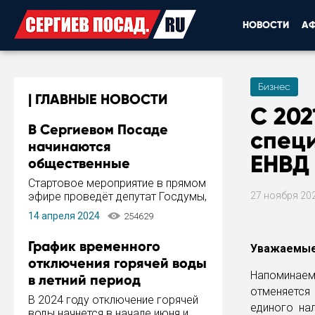
НОВОСТИ
А
Бизнес
ГЛАВНЫЕ НОВОСТИ
С 202
В Сергиевом Посаде
спец
начинаются
ЕНВД
общественные
обсуждения Стратегии
Стартовое мероприятие в прямом
развития города
эфире проведёт депутат Госдумы,
27 ноября 20
инициатор и автор Концепции
14 апреля 2024
254629
развития Сергиева Посада и
Стратегии ее реализации Сергей
График временного
Уважаемые
Пахомов.
отключения горячей воды
Напоминаем
в летний период
отменяется
В 2024 году отключение горячей
единого на
воды начнется в начале июня и