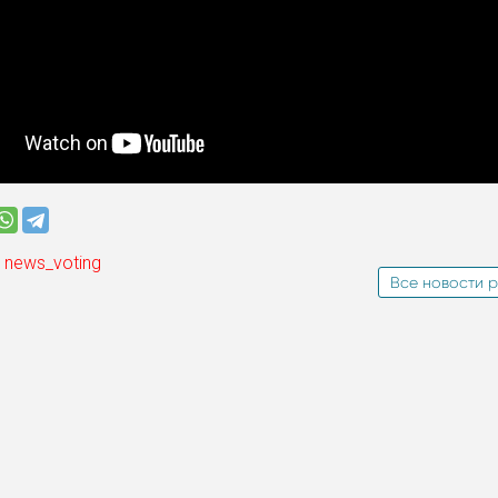
 news_voting
Все новости р