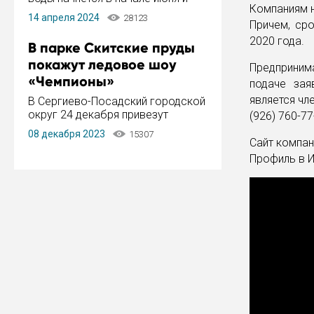
Компаниям н
завершится в конце августа.
14 апреля 2024
28123
Период отключения составит не
Причем, сро
более 14 дней.
2020 года.
В парке Скитские пруды
покажут ледовое шоу
Предприним
«Чемпионы»
подаче зая
является чл
В Сергиево-Посадский городской
округ 24 декабря привезут
(926) 760-77
ледовый тур «Чемпионы»
08 декабря 2023
15307
заслуженного мастера спорта,
Сайт компан
чемпиона мира и Европы,
Профиль в И
серебряного призера зимних
Олимпийских игр Ильи Авербуха.
Как сообщает администрация ...