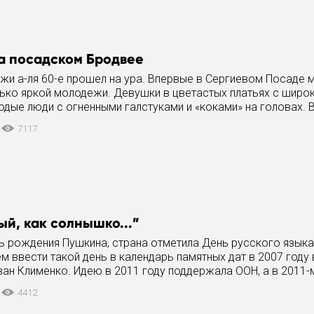
а посадском Бродвее
жи а-ля 60-е прошел на ура. Впервые в Сергиевом Посаде
лько яркой молодежи. Девушки в цветастых платьях с широ
дые люди с огненными галстуками и «коками» на головах. 
, посвященная
7117
ый, как солнышко...”
нь рождения Пушкина, страна отметила День русского языка
 ввести такой день в календарь памятных дат в 2007 году
ан Клименко. Идею в 2011 году поддержала ООН, а в 2011-м 
 президента
4412