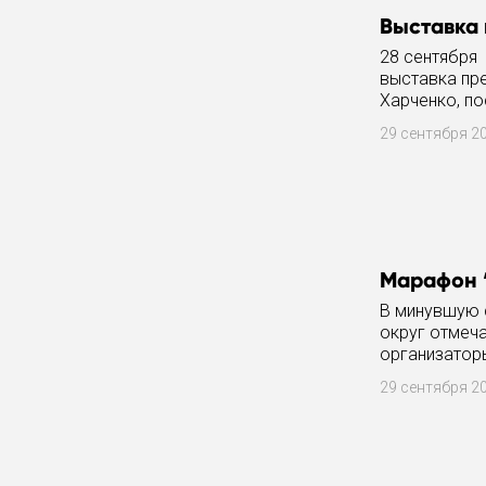
Выставка 
28 сентября
выставка пр
Харченко, по
товарищи и к
29 сентября 2
Марафон 
В минувшую 
округ отмеча
организатор
участии СДК 
29 сентября 2