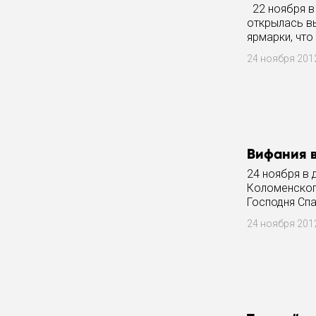
22 ноября в
открылась в
ярмарки, что
кукол
24 ноября 20
Вифания 
24 ноября в 
Коломенског
Господня Сп
уникальном п
24 ноября 20