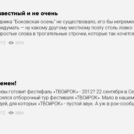
звестный и не очень
дника "Боковская осень" не существовало, его бы непреме
ридумать — ну какому другому местному поэту столь ловко
ростые слова в трогательные строчки, которые так хочется
 А ПРАЗДНИК В
012
3970
ремен!
изы готовит фестифаль «ТВОйРОК» - 2012? 22 сентября в С
оялся отборочный тур фестиваля «ТВОйРОК». Мало в нашем
ей, для которых «ТВОйРОК» - пустой звук. А уж в рок-сооб
все нет. Еще бы –
012
3836