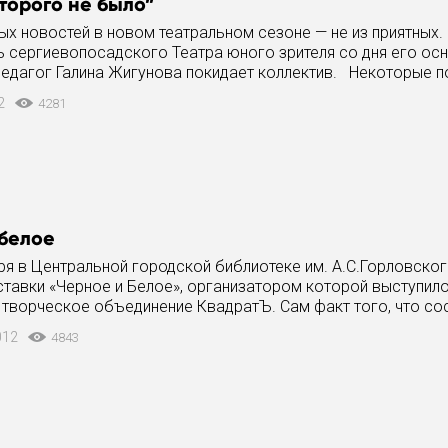
оторого не было”
ых новостей в новом театральном сезоне — не из приятных.
 сергиевопосадского Театра юного зрителя со дня его осн
едагог Галина Жигунова покидает коллектив. Некоторые 
минуемой и
12
4281
 белое
ря в Центральной городской библиотеке им. А.С.Горловско
ставки «Черное и Белое», организатором которой выступил
творческое объединение КвадратЪ. Сам факт того, что со
тие, у многих вызовет
012
4843