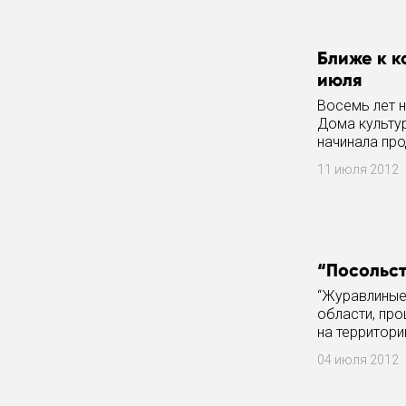
Ближе к к
июля
Восемь лет н
Дома культур
начинала про
предлагаете
11 июля 2012
“Посольст
“Журавлиные
области, пр
на территори
министерств
04 июля 2012