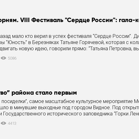
орням. VIII Фестиваль "Сердце России": гала-к
азад мало кто верил в успех фестиваля “Сердце России”. Д
ы “Юность” в Березняках Татьяне Горячевой, которая с ко
двигать новую идею, говорили прямо: “Татьяна Петровна, в
 соединить
5086
во” района стало первым
 посиделки”, самое масштабное культурное мероприятие 
ошло в минувшие выходные под городом Видное. Под откры
и Государственного исторического заповедника “Горки Лен
о культуры
4413