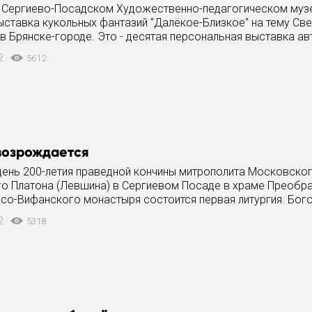
 Сергиево-Посадском Художественно-педагогическом муз
ыставка кукольных фантазий "Далёкое-Близкое" на тему Св
 в Брянске-городе. Это - десятая персональная выставка а
12
5612
возрождается
день 200-летия праведной кончины митрополита Московског
о Платона (Левшина) в Сергиевом Посаде в храме Преобр
асо-Вифанского монастыря состоится первая литургия. Бог
о внутренней
12
5318