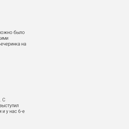
 можно было
кими
Вечеринка на
. С
 выступил
и у нас 6-е