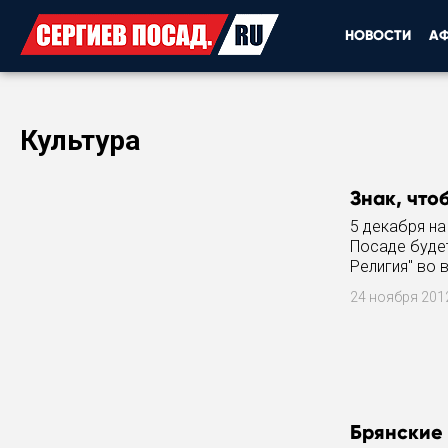
НОВОСТИ
А
Культура
Знак, что
5 декабря н
Посаде буде
Религия" во 
Флоренского
24 ноября 20
Брянские