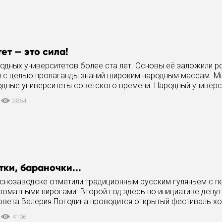
ет — это сила!
одных университетов более ста лет. Основы её заложили р
и с целью пропаганды знаний широким народным массам. М
одные университеты советского времени. Народный универс
осадском
3864
тки, бараночки...
снозаводске отметили традиционным русским гуляньем с п
роматными пирогами. Второй год здесь по инициативе депут
овета Валерия Погодина проводится открытый фестиваль хо
усской песни “Берёзовый
4106