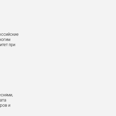
оссийские
ногим
итет при
еснями,
ата
ров и