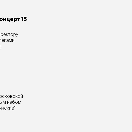
онцерт 15
иректору
ллегами
ы
Московской
тым небом
инские”