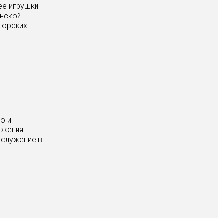
ее игрушки
енской
вторских
о и
ажения
ослужение в