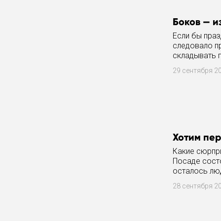
Боков — и
Если бы праз
следовало п
складывать п
ФЕСТИВАЛЬ,
29 сентября 2
Хотим пе
Какие сюрпр
Посаде сост
осталось люд
таковых и во
28 сентября 2