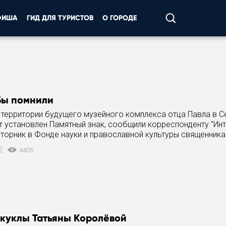
ФИША
ГИД ДЛЯ ТУРИСТОВ
О ГОРОДЕ
бы помнили
а территории будущего музейного комплекса отца Павла в 
т установлен Памятный знак, сообщили корреспонденту "Ин
вторник в Фонде науки и православной культуры священника
.
12
4405
 куклы Татьяны Королёвой