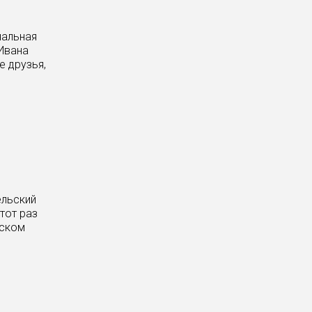
нальная
Ивана
е друзья,
ельский
тот раз
еском