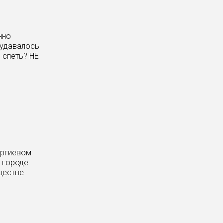
нно
 удавалось
 спеть? НЕ
ергиевом
 городе
ществе