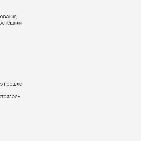
ования,
поспешили
го прошло
о
стоялось