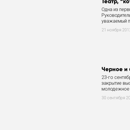
Театр, “к
Одна из перв
Руководитель
уважаемый п
заявить о не
21 ноября 20
Черное и
23-го сентяб
закрытие вы
молодежное 
именно закры
30 сентября 2