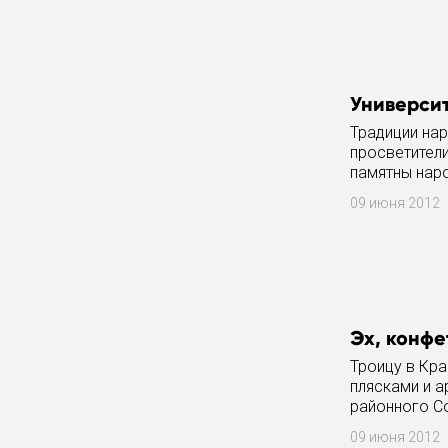
Университ
Традиции нар
просветител
памятны нар
Сергиево-П
09 июня 2012
Эх, конфе
Троицу в Кра
плясками и а
районного С
ансамблей р
09 июня 2012