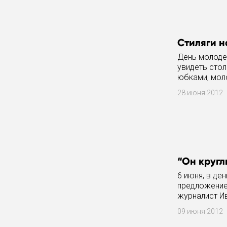
Стиляги н
День молоде
увидеть сто
юбками, моло
Блинной горе
28 июня 2012
“Он кругл
6 июня, в де
предложением
журналист Ив
июня указом
09 июня 2012