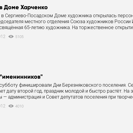
в Доме Харченко
 в Сергиево-Посадском Доме художника открылась персо
едседателя местного отделения Союза художников России 
свящённая 65-летию художника. На торжественное открыти
оллеги по
012
5105
“именинников"
субботу финишировали Дни Березняковского поселения. С
ет дату второй год, праздник молодой и быстро растёт. На э
ы — администрация и Совет депутатов поселения при творч
"Юность" устроили в
012
4010