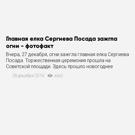
Главная елка Сергиева Посада зажгла
огни - фотофакт
Вчера, 27 декабря, огни зажгла главная елка Сергиева
Посада. Торжественная церемония прошла на
Советской площади. Здесь прошло новогоднее
представление: сказочные герои рассказали детям
28 декабря 2016
4562
свою историю, в конце которой Дедушка Мороз и
Снегурочка помогли