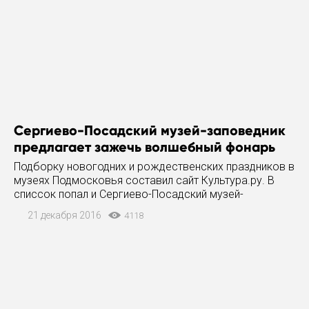
Сергиево-Посадский музей-заповедник
предлагает зажечь волшебный фонарь
Подборку новогодних и рождественских праздников в
музеях Подмосковья составил сайт Культура.ру. В
списсок попал и Сергиево-Посадский музей-
заповедник, который приглашает гостей отправиться
21 декабря 2016
4118
в Старинный особняк, где их ожидают увлекательные
конкурсы