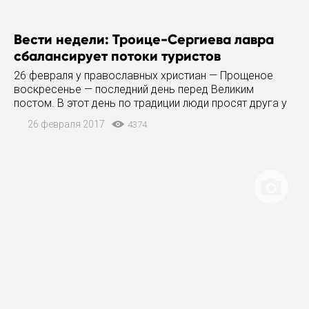
Вести недели: Троице-Сергиева лавра
сбалансирует потоки туристов
26 февраля у православных христиан — Прощеное
воскресенье — последний день перед Великим
постом. В этот день по традиции люди просят друга у
друга прощения и сами прощают, чтобы оставить в
26 февраля 2017
4374
прошлом недоразумения и обиды и вступить в Великий