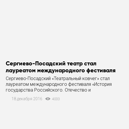
Сергиево-Посадский театр стал
лауреатом международного фестиваля
Сергиево-Посадский «Театральный ковчег» стал
лауреатом международного фестиваля «История
государства Российского. Отечество и
судьбы". Награду «За оригинальное сценическое
18 декабря 2016
4033
воплощение истории Отечества»театр