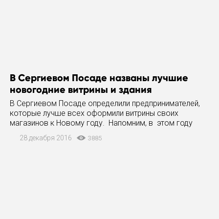
В Сергиевом Посаде названы лучшие
новогодние витрины и здания
В Сергиевом Посаде определили предпринимателей,
которые лучше всех оформили витрины своих
магазинов к Новому году. Напомним, в этом году
витрины было решено украшать сюжетами из добрых
28 декабря 2016
3885
и популярных открыток 80-х годов. Как