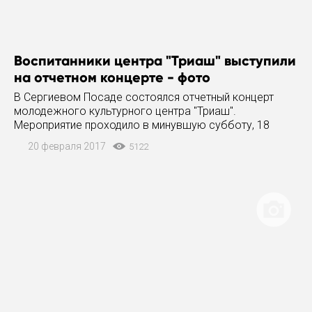
Воспитанники центра "Триаш" выступили
на отчетном концерте - фото
В Сергиевом Посаде состоялся отчетный концерт
молодежного культурного центра "Триаш".
Мероприятие проходило в минувшую субботу, 18
февраля, в ОДЦ "Октябрь" и называлось "Назад в
20 февраля 2017
5122
90е!". В первой части концерта