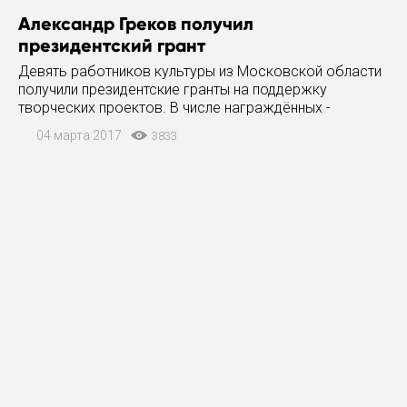
Александр Греков получил
президентский грант
Девять работников культуры из Московской области
получили президентские гранты на поддержку
творческих проектов. В числе награждённых -
художник из Сергиева Посада, член «Союза
04 марта 2017
3833
художников России» Александр Греков .
Распоряжение об этом было