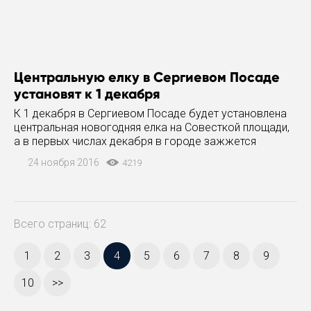
Центральную елку в Сергиевом Посаде
установят к 1 декабря
К 1 декабря в Сергиевом Посаде будет установлена
центральная новогодняя елка на Совесткой площади,
а в первых числах декабря в городе зажжется
праздничная иллюминация. Световые фигруы уже
24 ноября 2016
4219
устанавливаются. Об этом сегодня сообщил директор
МБУ
Всего страниц: 62
1
2
3
4
5
6
7
8
9
10
>>