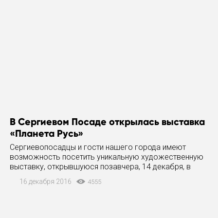
В Сергиевом Посаде открылась выставка
«Планета Русь»
Сергиевопосадцы и гости нашего города имеют
возможность посетить уникальную художественную
выставку, открывшуюся позавчера, 14 декабря, в
стенах Сергиево-Посадского музея заповедника.
16 декабря 2016
4555
Экспозиция состоит из 80 произведений современных
российских