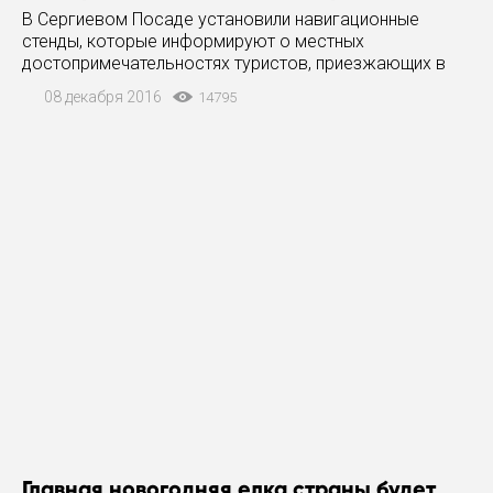
Посаде
В Сергиевом Посаде установили навигационные
стенды, которые информируют о местных
достопримечательностях туристов, приезжающих в
город по железной дороге. Таким образом, по
08 декабря 2016
14795
словам министра культуры Московской области
Оксаны Косаревой, хотят приучить
Главная новогодняя елка страны будет