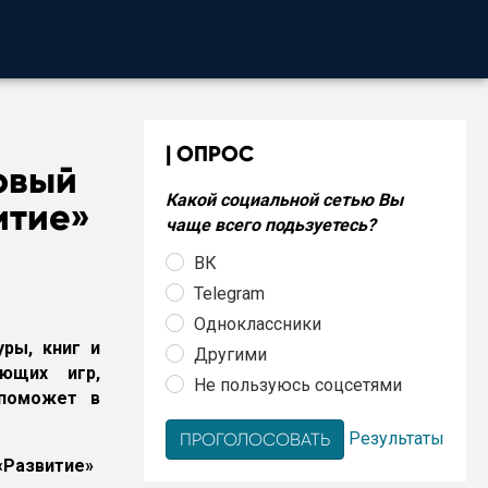
ОПРОС
овый
Какой социальной сетью Вы
итие»
чаще всего подьзуетесь?
ВК
Telegram
Одноклассники
ры, книг и
Другими
ающих игр,
Не пользуюсь соцсетями
 поможет в
Результаты