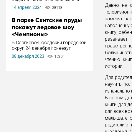
завершится в конце августа.
Давно не с
14 апреля 2024
28118
Период отключения составит не
телевизион
более 14 дней.
заменят на
В парке Скитские пруды
наполненную
покажут ледовое шоу
книгу, ребе
«Чемпионы»
развивает
В Сергиево-Посадский городской
нравственно
округ 24 декабря привезут
большинств
ледовый тур «Чемпионы»
08 декабря 2023
15304
заслуженного мастера спорта,
чтению кни
чемпиона мира и Европы,
истории.
серебряного призера зимних
Олимпийских игр Ильи Авербуха.
Для родител
Как сообщает администрация ...
научить по
изначально 
В новом де
книги для 
для всех во
малыша, его
родители с 
и задания д