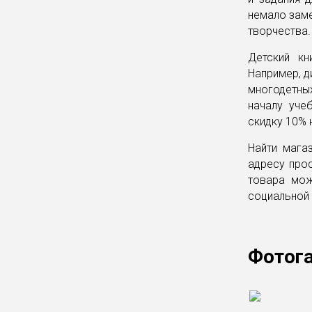
немало заме
творчества.
Детский кн
Например, д
многодетны
началу уче
скидку 10% 
Найти мага
адресу прос
товара мож
социальной
Фотог