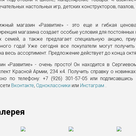
чательных настольных игр, детских конструкторов, пазлов,
ижный магазин «Развитие» - это еще и гибкая ценова
ирекция магазина создает особые условия для постоянных 
х семей, а также предлагает специальную акцию, при
бного года! Уже сегодня все покупатели могут получить
на весь ассортимент. Предложение действует до конца окт
зин «Развитие» - очень просто! Он находится в Сергиево
пект Красной Армии, 234 к4. Получить справку о новинках
но по телефону: +7 (926) 301-57-05 или подписавшись 
 сети
Вконтакте
,
Одноклассники
или
Инстаграм
.
алерея