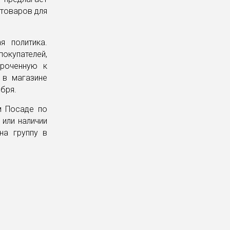
 товаров для
я политика.
покупателей,
уроченную к
 в магазине
ября.
м Посаде по
 или наличии
на группу в