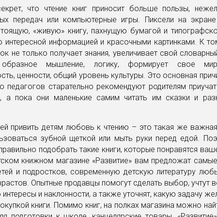
екрет, что чтение книг приносит больше пользы, неже
ных передач или компьютерные игры. Пиксели на экране
стоящую, «живую» книгу, пахнущую бумагой и типографско
 интересной информацией и красочными картинками. К то
нок не только получает знания, увеличивает свой словарный
 образное мышление, логику, формирует свое миро
сть, ценности, общий уровень культуры. Это основная причи
о педагогов старательно рекомендуют родителям приучат
г, а пока они маленькие самим читать им сказки и раз
ей привить детям любовь к чтению – это такая же важная
льзоваться зубной щеткой или мыть руки перед едой. По
правильно подобрать такие книги, которые понравятся ва
тском книжном магазине «Развитие» вам предложат самые
детей и подростков, современную детскую литературу люб
зрастов. Опытные продавцы помогут сделать выбор, учтут в
 интересы и наклонности, а также уточнят, какую задачу ж
покупкой книги. Помимо книг, на полках магазина можно н
ля подготовки к школе, канцелярские товары. «Развитие