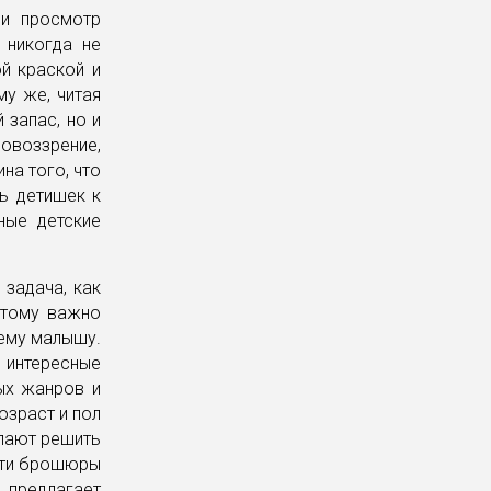
ли просмотр
 никогда не
й краской и
му же, читая
 запас, но и
воззрение,
на того, что
ь детишек к
ные детские
 задача, как
этому важно
шему малышу.
 интересные
ых жанров и
озраст и пол
елают решить
айти брошюры
» предлагает