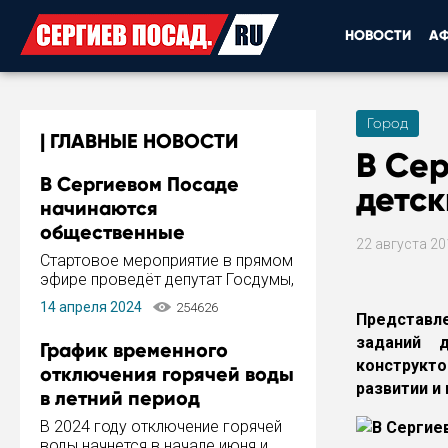
НОВОСТИ
А
Город
ГЛАВНЫЕ НОВОСТИ
В Се
В Сергиевом Посаде
детск
начинаются
общественные
22 августа 2
обсуждения Стратегии
Стартовое мероприятие в прямом
развития города
эфире проведёт депутат Госдумы,
инициатор и автор Концепции
14 апреля 2024
254626
развития Сергиева Посада и
Представл
Стратегии ее реализации Сергей
заданий д
График временного
Пахомов.
конструкт
отключения горячей воды
развитии и
в летний период
В 2024 году отключение горячей
воды начнется в начале июня и