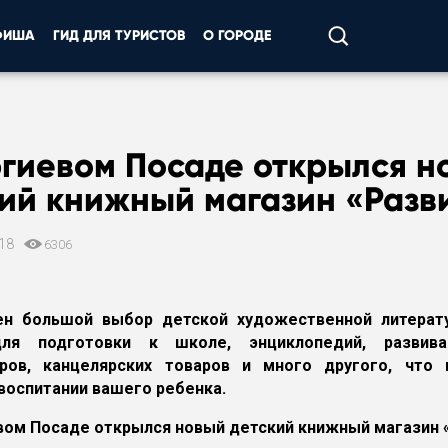
ФИША
ГИД ДЛЯ ТУРИСТОВ
О ГОРОДЕ
ргиевом Посаде открылся н
ий книжный магазин «Разв
018
6306
ен большой выбор детской художественной литерату
ля подготовки к школе, энциклопедий, развив
оров, канцелярских товаров и много другого, что
 воспитании вашего ребенка.