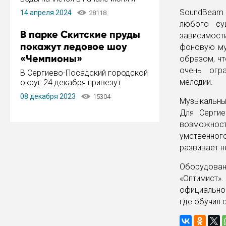
завершится в конце августа.
SoundBeam 
14 апреля 2024
28118
Период отключения составит не
любого су
более 14 дней.
В парке Скитские пруды
зависимост
покажут ледовое шоу
фоновую му
«Чемпионы»
образом, чт
очень огр
В Сергиево-Посадский городской
мелодии.
округ 24 декабря привезут
ледовый тур «Чемпионы»
08 декабря 2023
15304
Музыкальный
заслуженного мастера спорта,
чемпиона мира и Европы,
Для Сергие
серебряного призера зимних
возможнос
Олимпийских игр Ильи Авербуха.
умственног
Как сообщает администрация ...
развивает н
Оборудова
«Оптимист»
официальног
где обучил