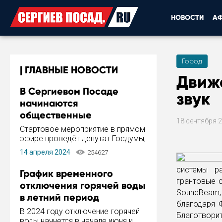
НОВОСТИ
А
Город
ГЛАВНЫЕ НОВОСТИ
Движ
В Сергиевом Посаде
звук
начинаются
общественные
18 сентября 
обсуждения Стратегии
Стартовое мероприятие в прямом
развития города
эфире проведёт депутат Госдумы,
инициатор и автор Концепции
14 апреля 2024
254627
развития Сергиева Посада и
Стратегии ее реализации Сергей
системы р
График временного
Пахомов.
грантовые 
отключения горячей воды
SoundBeam
в летний период
благодаря 
В 2024 году отключение горячей
Благотвори
воды начнется в начале июня и