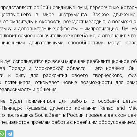
представляет собой невидимые лучи, пересечение которы
ществующего в мире инструмента. Всякое движение
и от амплитуды и скорости, рождает мелодию, а возможно
зыку и дополнительные эффекты – импровизацию. Луч ус
о ловит самое незначительное колебание, а это значит, что
аниченными двигательными способностями могут созд
 луч используется во всем мире как реабилитационное о
ва Посада и Московской области – это новинка. Он
ти и силу для раскрытия своего творческого, физ
о потенциала, открывает новые возможности для сам
езависимость и общение.
ние будет применяться для работы с особыми детьм
. Панкадж Кушваха, директор компании Rehad and Medic
о поставщика SoundBeam в России, провел в детском цен
 специалистов приемам работы с новейшим оборудованием.