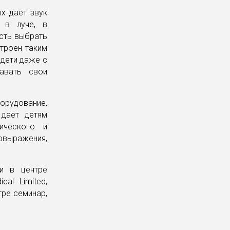
х дает звук
 в луче, в
сть выбрать
троен таким
 дети даже с
авать свои
борудование,
 дает детям
ического и
овыражения,
и в центре
al Limited,
тре семинар,