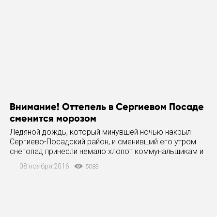
Внимание! Оттепель в Сергиевом Посаде
сменится морозом
Ледяной дождь, который минувшей ночью накрыл
Сергиево-Посадский район, и сменивший его утром
снегопад принесли немало хлопот коммунальщикам и
неприятностей жителям. Из-за тяжести ледяного слоя,
08 ноября 2016
5083
повалены много деревьев, которые повредили линии