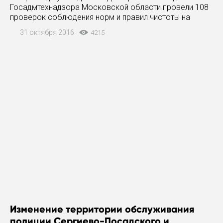
Госадмтехнадзора Московской области провели 108
проверок соблюдения норм и правил чистоты на
объектах теплохозяйства и выявили 38 нарушений.
31 октября 2016
4215
Как отмечается в пресс-релизе ведомства, кроме
Сергиево-Посадского
Изменение территории обслуживания
полиции Сергиево-Посадского и