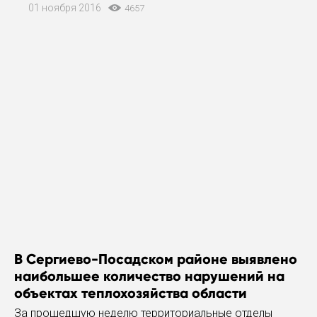
термометра опустятся ниже -3С, а к ночи температура
01 ноября 2016
4657
по району опуститься до -7С градусов ниже нуля.
Будет
В Сергиево-Посадском районе выявлено
наибольшее количество нарушений на
объектах теплохозяйства области
За прошедшую неделю территориальные отделы