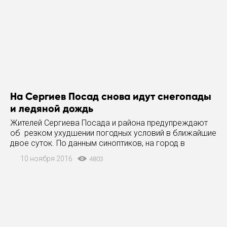
На Сергиев Посад снова идут снегопады
и ледяной дождь
Жителей Сергиева Посада и района предупреждают
об резком ухудшении погодных условий в ближайшие
двое суток. По данным синоптиков, на город в
ближайшие часы обрушатся обильные снегопады,
10 ноября 2016
4803
переходящие в дождь, что может вызвать гололед на