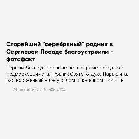
Старейший "серебряный" родник в
Сергиевом Посаде благоустроили -
фотофакт
Первым благоустроенным по программе «Родники
Подмосковья» стал Родник Святого Духа Параклита,
расположенный в лесу рядом с поселком НИИРП в
Сергиевом Посаде. Сегодня его
24 октября 2016
4694
торжественно открыли. На мероприятии
присуствовало