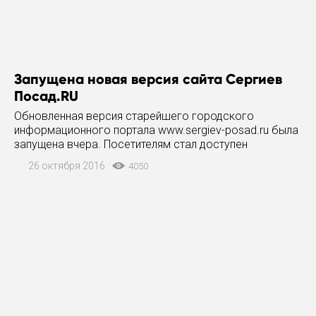
Запущена новая версия сайта Сергиев
Посад.RU
Обновленная версия старейшего городского
информационного портала www.sergiev-posad.ru была
запущена вчера. Посетителям стал доступен
современный адаптивный дизайн и расширенные
26 октября 2016
4050
функциональные возможности web ресурса.
Работать с сайтом будет