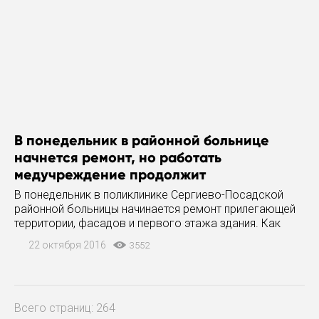
В понедельник в районной больнице
начнется ремонт, но работать
медучреждение продолжит
В понедельник в поликлинике Сергиево-Посадской
районной больницы начинается ремонт прилегающей
территории, фасадов и первого этажа здания. Как
сообщает пресс-служба Сергиево-Посадского
22 октября 2016
3552
района, работы по благоустройству планируют
завершить в течение
Всего страниц: 264