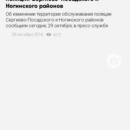
Ногинского районов
Об изменении территории обслуживания полиции
Сергиево-Посадского и Ногинского районов
сообщили сегодня, 29 октября, в пресс-службе
ГУМВД региона. Так, территория г.п. Сергиев Посад –
28 октября 2016
4272
7, ранее обслуживаемая МУ МВД России «Власиха», с
26