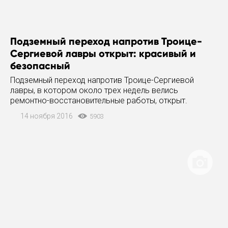
Подземный переход напротив Троице-
Сергиевой лавры открыт: красивый и
безопасный
Подземный переход напротив Троице-Сергиевой
лавры, в котором около трех недель велись
ремонтно-восстановительные работы, открыт.
Переход за это время очистили от незаконных
14 ноября 2016
5903
торговых конструкции, художники оформили стены, а
Сергиево-Посадская электросеть