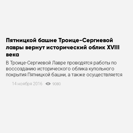
Пятницкой башне Троице-Сергиевой
лавры вернут исторический облик XVIII
века
В Троице-Сергиевой Лавре проводятся работы по
воссозданию исторического облика купольного
покрытия Пятницкой башни, а также осуществляется
реконструкция здания типографии. Об этом сообщает
14 ноября 2016
9080
пресс-служба монастыря. Воссоздание купольного
покрытия