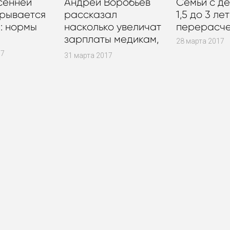
сенней
Андрей Воробьев
Семьи с де
крывается
рассказал
1,5 до 3 ле
я: нормы
насколько увеличат
перерасче
зарплаты медикам,
28 марта 2017
нянечкам и
17
31 марта 2017
учителям