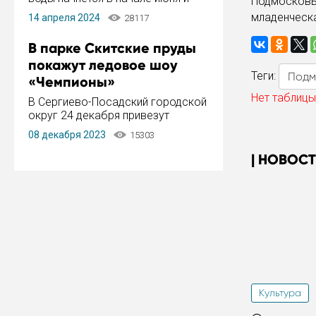
Подмосковь
завершится в конце августа.
младенческа
14 апреля 2024
28117
Период отключения составит не
более 14 дней.
В парке Скитские пруды
покажут ледовое шоу
Теги:
Подм
«Чемпионы»
Нет таблицы
В Сергиево-Посадский городской
округ 24 декабря привезут
ледовый тур «Чемпионы»
08 декабря 2023
15303
заслуженного мастера спорта,
чемпиона мира и Европы,
НОВОСТ
серебряного призера зимних
Олимпийских игр Ильи Авербуха.
Как сообщает администрация ...
Культура