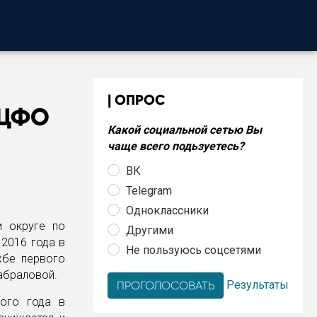
ОПРОС
 ЦФО
Какой социальной сетью Вы
чаще всего подьзуетесь?
ВК
Telegram
Одноклассники
м округе по
Другими
 2016 года в
Не пользуюсь соцсетями
жбе первого
абраловой.
Результаты
ого года в