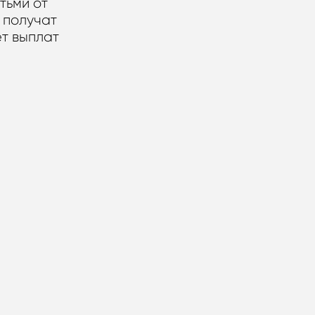
тьми от
т получат
т выплат