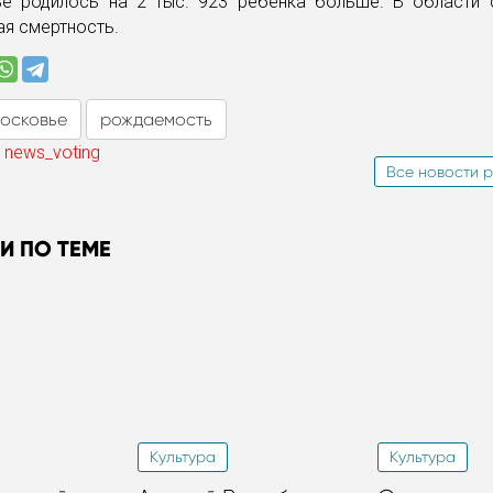
е родилось на 2 тыс. 923 ребенка больше. В области 
я смертность.
осковье
рождаемость
 news_voting
Все новости р
И ПО ТЕМЕ
Культура
Культура