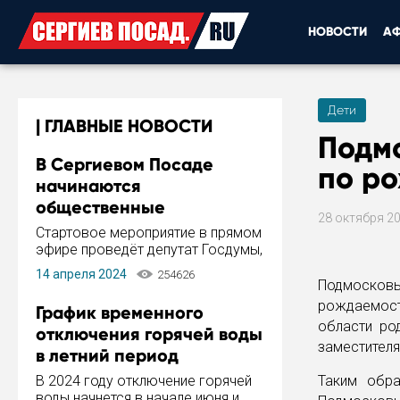
НОВОСТИ
А
Дети
ГЛАВНЫЕ НОВОСТИ
Подм
В Сергиевом Посаде
по р
начинаются
общественные
28 октября 2
обсуждения Стратегии
Стартовое мероприятие в прямом
развития города
эфире проведёт депутат Госдумы,
инициатор и автор Концепции
14 апреля 2024
254626
развития Сергиева Посада и
Подмосковь
Стратегии ее реализации Сергей
рождаемости
График временного
Пахомов.
области ро
отключения горячей воды
заместителя
в летний период
В 2024 году отключение горячей
Таким обр
воды начнется в начале июня и