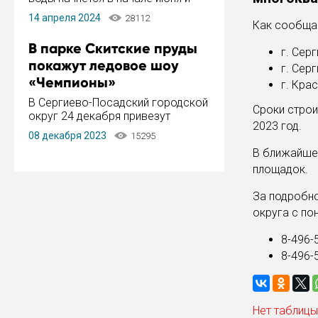
завершится в конце августа.
14 апреля 2024
28112
Период отключения составит не
Как сообщае
более 14 дней.
В парке Скитские пруды
г. Сер
покажут ледовое шоу
г. Сер
«Чемпионы»
г. Кра
В Сергиево-Посадский городской
Сроки стро
округ 24 декабря привезут
2023 год.
ледовый тур «Чемпионы»
08 декабря 2023
15295
заслуженного мастера спорта,
В ближайшее
чемпиона мира и Европы,
площадок.
серебряного призера зимних
Олимпийских игр Ильи Авербуха.
За подробн
Как сообщает администрация ...
округа с по
8-496-
8-496-
Нет таблицы