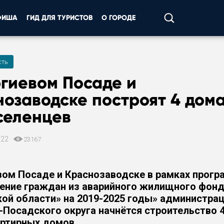
ФИША
ГИД ДЛЯ ТУРИСТОВ
О ГОРОДЕ
ть
гиевом Посаде и
озаводске построят 4 дома
селенцев
022
23167
вом Посаде и Краснозаводске в рамках прог
ение граждан из аварийного жилищного фон
ой области» на 2019-2025 годы» администра
-Посадского округа начнётся строительство 
ртирных домов.