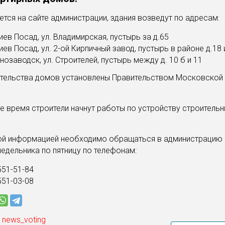
тся на сайте администрации, здания возведут по адресам:
гиев Посад, ул. Владимирская, пустырь за д.65
гиев Посад, ул. 2-ой Кирпичный завод, пустырь в районе д.18 
снозаводск, ул. Строителей, пустырь между д. 10 б и 11
ительства домов установлены Правительством Московской 
 время строители начнут работы по устройству строитель
ой информацией необходимо обращаться в администрацию
недельника по пятницу по телефонам:
551-51-84
551-03-08
 news_voting