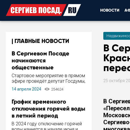
НОВОСТИ
А
Недвижимос
ГЛАВНЫЕ НОВОСТИ
В Сер
В Сергиевом Посаде
Красн
начинаются
пере
общественные
обсуждения Стратегии
Стартовое мероприятие в прямом
развития города
эфире проведёт депутат Госдумы,
25 октября 2
инициатор и автор Концепции
14 апреля 2024
254624
развития Сергиева Посада и
Стратегии ее реализации Сергей
В Сергие
График временного
Пахомов.
«Пересел
отключения горячей воды
Московск
в летний период
Сергиево
В 2024 году отключение горячей
многоква
воды начнется в начале июня и