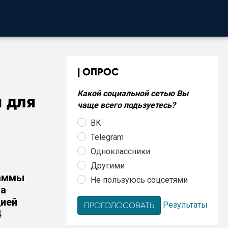
ОПРОС
Какой социальной сетью Вы
 для
чаще всего подьзуетесь?
ВК
Telegram
Одноклассники
Другими
раммы
Не пользуюсь соцсетями
да
цией
Результаты
4