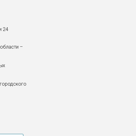
и 24
области –
ных
 городского