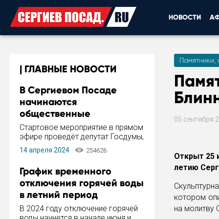
НОВОСТИ
А
Памятники, 
ГЛАВНЫЕ НОВОСТИ
Памят
В Сергиевом Посаде
Блин
начинаются
общественные
05 сентября 
обсуждения Стратегии
Стартовое мероприятие в прямом
развития города
эфире проведёт депутат Госдумы,
инициатор и автор Концепции
14 апреля 2024
254626
развития Сергиева Посада и
Открыт 25 
Стратегии ее реализации Сергей
летию Серг
График временного
Пахомов.
отключения горячей воды
Скульптурн
в летний период
котором опи
В 2024 году отключение горячей
на молитву 
воды начнется в начале июня и