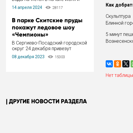
завершится в конце августа.
Как добрат
14 апреля 2024
28117
Период отключения составит не
более 14 дней.
Скульптура
В парке Скитские пруды
Блинной гор
покажут ледовое шоу
«Чемпионы»
5 минут пеш
Вознесенско
В Сергиево-Посадский городской
округ 24 декабря привезут
ледовый тур «Чемпионы»
08 декабря 2023
15303
заслуженного мастера спорта,
чемпиона мира и Европы,
серебряного призера зимних
Нет таблицы
Олимпийских игр Ильи Авербуха.
Как сообщает администрация ...
ДРУГИЕ НОВОСТИ РАЗДЕЛА