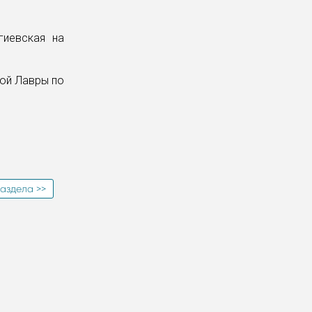
гиевская на
вой Лавры по
аздела >>