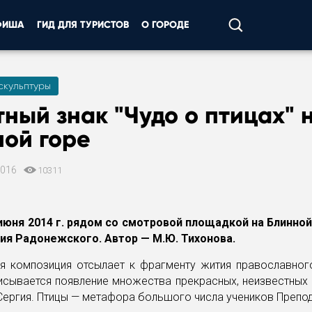
ФИША
ГИД ДЛЯ ТУРИСТОВ
О ГОРОДЕ
скульптуры
ный знак "Чудо о птицах" 
ной горе
2016
10311
июня 2014 г. рядом со смотровой площадкой на Блинной 
ия Радонежского. Автор — М.Ю. Тихонова.
ая композиция отсылает к фрагменту жития православного
сывается появление множества прекрасных, неизвестных 
Сергия. Птицы — метафора большого числа учеников Препо