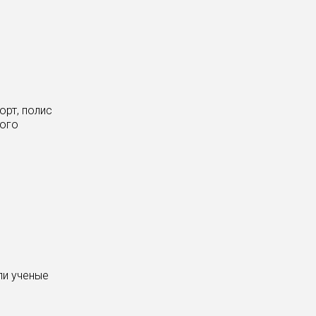
орт, полис
кого
ли ученые