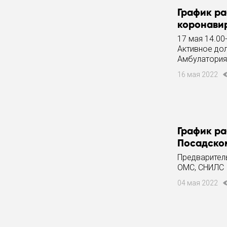
График ра
коронавир
17 мая 14.00
Активное дол
Амбулатория,
16 мая 2022
График ра
Посадском
Предваритель
ОМС, СНИЛС
04 мая 2022