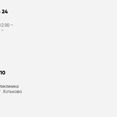
 24
12.00 –
 –
10
оликлиника
г. Хотьково