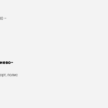
00 –
гиево-
орт, полис