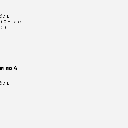
аботы
.00 – парк
.00
я по 4
аботы