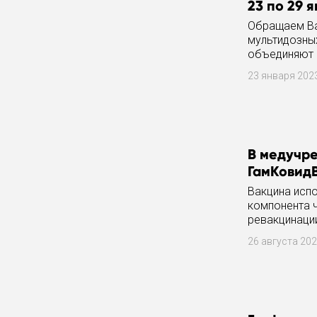
23 по 29 
Обращаем Ваш
мультидозных
объединяют в
необходимо
23 января 202
В медучр
ГамКовидВ
Вакцина испо
компонента ч
ревакцинации
26 августа 20