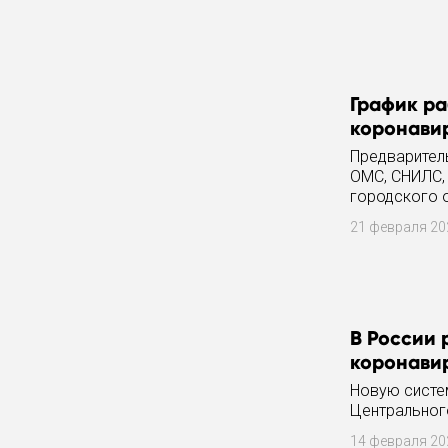
График ра
коронавир
Предваритель
ОМС, СНИЛС,
городского о
21 февраля 2
В России
коронави
Новую систе
Центральног
14 февраля 2