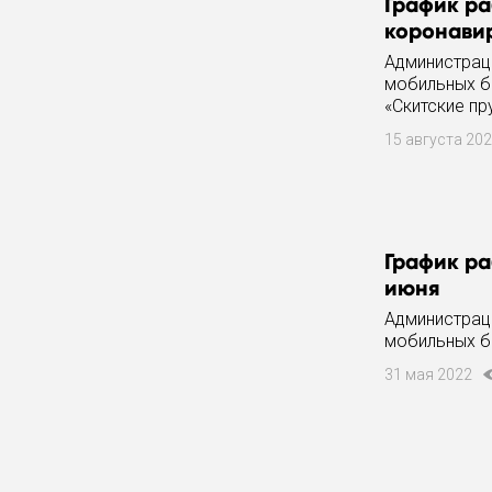
График ра
коронавир
Администрац
мобильных бр
«Скитские пр
15 августа 20
График ра
июня
Администрац
мобильных бр
31 мая 2022