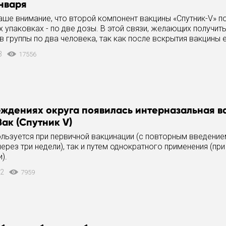
января
е внимание, что второй компонент вакцины «Спутник-V» по
 упаковках - по две дозы. В этой связи, желающих получить
 группы по два человека, так как после вскрытия вакцины 
3
17556
еждениях округа появилась интерназальная в
ак (Спутник V)
льзуется при первичной вакцинации (с повторным введени
ерез три недели), так и путем однократного применения (при
).
22
7959