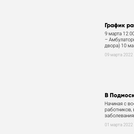
График ра
9 марта 12.0
– Амбулатори
двора) 10 ма
09 марта 2022
В Подмоск
Начиная с в
работников, 
заболеваниям
развлекатель
01 марта 2022