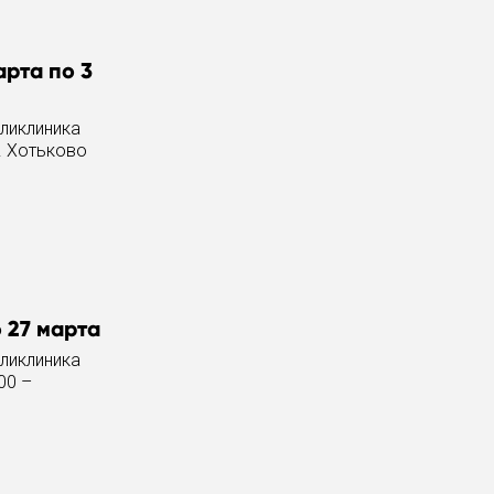
рта по 3
оликлиника
. Хотьково
 27 марта
оликлиника
00 –