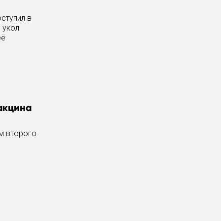
ступил в
 укол
её
акцина
ем второго