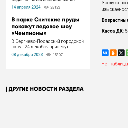
Заслуженно
завершится в конце августа.
14 апреля 2024
28123
изысканност
Период отключения составит не
более 14 дней.
В парке Скитские пруды
Возрастные
покажут ледовое шоу
Касса ДК:
5
«Чемпионы»
В Сергиево-Посадский городской
округ 24 декабря привезут
ледовый тур «Чемпионы»
08 декабря 2023
15307
заслуженного мастера спорта,
чемпиона мира и Европы,
Нет таблицы
серебряного призера зимних
Олимпийских игр Ильи Авербуха.
Как сообщает администрация ...
ДРУГИЕ НОВОСТИ РАЗДЕЛА