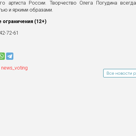
го артиста России. Творчество Олега Погудина всегда
ью и яркими образами.
 ограничения (12+)
42-72-61
 news_voting
Все новости р