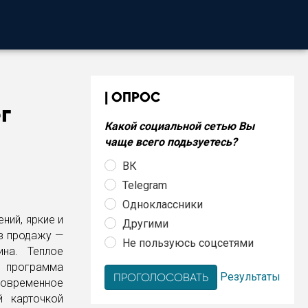
ОПРОС
г
Какой социальной сетью Вы
чаще всего подьзуетесь?
ВК
Telegram
Одноклассники
ний, яркие и
Другими
 в продажу —
Не пользуюсь соцсетями
ина. Теплое
я программа
Результаты
Современное
й карточкой