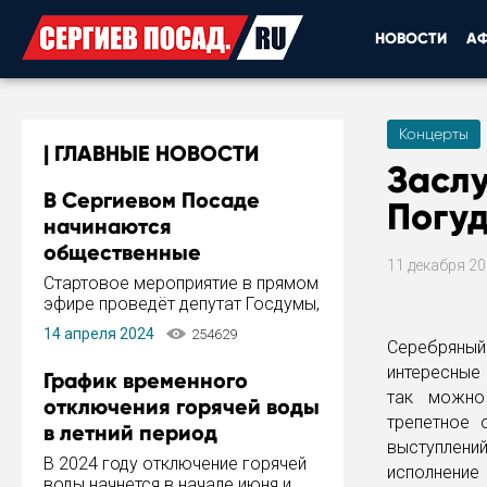
НОВОСТИ
А
Концерты
ГЛАВНЫЕ НОВОСТИ
Засл
В Сергиевом Посаде
Погуд
начинаются
общественные
11 декабря 2
обсуждения Стратегии
Стартовое мероприятие в прямом
развития города
эфире проведёт депутат Госдумы,
инициатор и автор Концепции
14 апреля 2024
254629
развития Сергиева Посада и
Серебряный 
Стратегии ее реализации Сергей
интересные 
График временного
Пахомов.
так можно 
отключения горячей воды
трепетное 
в летний период
выступлени
В 2024 году отключение горячей
исполнение
воды начнется в начале июня и